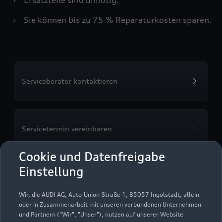
›
Sie können bis zu 75 % Reparaturkosten sparen.
Serviceberater kontaktieren
Servicetermin vereinbaren
Cookie und Datenfreigabe
Einstellung
Autohaus Rappold GmbH
Wir, die AUDI AG, Auto-Union-Straße 1, 85057 Ingolstadt, allein
oder in Zusammenarbeit mit unseren verbundenen Unternehmen
Servicepartner
e-tron
und Partnern ("Wir", "Unser"), nutzen auf unserer Website