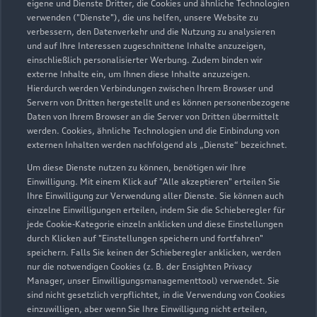
eigene und Dienste Dritter, die Cookies und ähnliche Technologien
verwenden ("Dienste"), die uns helfen, unsere Website zu
verbessern, den Datenverkehr und die Nutzung zu analysieren
und auf Ihre Interessen zugeschnittene Inhalte anzuzeigen,
einschließlich personalisierter Werbung. Zudem binden wir
externe Inhalte ein, um Ihnen diese Inhalte anzuzeigen.
Hierdurch werden Verbindungen zwischen Ihrem Browser und
Servern von Dritten hergestellt und es können personenbezogene
Daten von Ihrem Browser an die Server von Dritten übermittelt
werden. Cookies, ähnliche Technologien und die Einbindung von
externen Inhalten werden nachfolgend als „Dienste“ bezeichnet.
Um diese Dienste nutzen zu können, benötigen wir Ihre
Einwilligung. Mit einem Klick auf "Alle akzeptieren" erteilen Sie
Ihre Einwilligung zur Verwendung aller Dienste. Sie können auch
Im Riedle 4
einzelne Einwilligungen erteilen, indem Sie die Schieberegler für
74572 Blaufelden
jede Cookie-Kategorie einzeln anklicken und diese Einstellungen
durch Klicken auf "Einstellungen speichern und fortfahren"
07953 98770
speichern. Falls Sie keinen der Schieberegler anklicken, werden
nur die notwendigen Cookies (z. B. der Ensighten Privacy
Manager, unser Einwilligungsmanagementtool) verwendet. Sie
info@autohaus-rappold.de
sind nicht gesetzlich verpflichtet, in die Verwendung von Cookies
einzuwilligen, aber wenn Sie Ihre Einwilligung nicht erteilen,