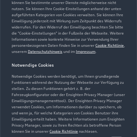
Kontaktdaten herunterladen
können Sie bestimmte unserer Dienste möglicherweise nicht
nutzen. Sie können Ihre Cookie-Einstellungen anhand der unten
aufgeführten Kategorien von Cookies verwalten. Sie können Ihre
Einwilligung jederzeit mit Wirkung zum Zeitpunkt des Widerrufs
widerrufen. Für den Widerruf der Einwilligung beachten Sie bitte
Öffnungszeiten
die "Cookie-Einstellungen" in der Fußzeile der Webseite. Weitere
Informationen sowie konkrete Hinweise zur Verwendung Ihrer
personenbezogenen Daten finden Sie in unserer
Cookie Richtlinie
,
unserem
Datenschutzhinweis
und im
Impressum
.
Verkauf
Geöffnet bis
18:00
Notwendige Cookies
Notwendige Cookies werden benötigt, um Ihnen grundlegende
Service
Funktionen während der Nutzung der Webseite zur Verfügung zu
Geöffnet bis
17:00
stellen. Zu diesen Funktionen gehört z. B. der
Fahrzeugkonfigurator oder der Ensighten Privacy Manager (unser
Einwilligungsmanagementtool). Der Ensighten Privacy Manager
Teile- & Zubehörverkauf
verwendet Cookies, um Informationen darüber zu speichern, ob
Geöffnet bis
17:00
und wenn ja, für welche Kategorien von Cookies Benutzer ihre
Einwilligung erteilt haben. Weitere Informationen zum Ensighten
Privacy Manager, sowie zu Ihren Rechten als betroffene Person
Schautag
können Sie in unserer
Cookie Richtlinie
nachlesen.
Geöffnet bis
18:00