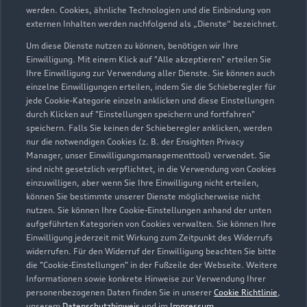
werden. Cookies, ähnliche Technologien und die Einbindung von
externen Inhalten werden nachfolgend als „Dienste“ bezeichnet.
info@autohaus-rappold.de
Um diese Dienste nutzen zu können, benötigen wir Ihre
Kontaktdaten herunterladen
Einwilligung. Mit einem Klick auf "Alle akzeptieren" erteilen Sie
Ihre Einwilligung zur Verwendung aller Dienste. Sie können auch
einzelne Einwilligungen erteilen, indem Sie die Schieberegler für
jede Cookie-Kategorie einzeln anklicken und diese Einstellungen
durch Klicken auf "Einstellungen speichern und fortfahren"
Öffnungszeiten
speichern. Falls Sie keinen der Schieberegler anklicken, werden
nur die notwendigen Cookies (z. B. der Ensighten Privacy
Manager, unser Einwilligungsmanagementtool) verwendet. Sie
sind nicht gesetzlich verpflichtet, in die Verwendung von Cookies
Verkauf
einzuwilligen, aber wenn Sie Ihre Einwilligung nicht erteilen,
Geschlossen
,
öffnet am
Freitag 09:00
können Sie bestimmte unserer Dienste möglicherweise nicht
nutzen. Sie können Ihre Cookie-Einstellungen anhand der unten
aufgeführten Kategorien von Cookies verwalten. Sie können Ihre
Service
Einwilligung jederzeit mit Wirkung zum Zeitpunkt des Widerrufs
Geschlossen
,
öffnet am
Freitag 08:00
widerrufen. Für den Widerruf der Einwilligung beachten Sie bitte
die "Cookie-Einstellungen" in der Fußzeile der Webseite. Weitere
Informationen sowie konkrete Hinweise zur Verwendung Ihrer
Teile- & Zubehörverkauf
personenbezogenen Daten finden Sie in unserer
Cookie Richtlinie
,
Geschlossen
,
öffnet am
Freitag 08:00
unserem
Datenschutzhinweis
und im
Impressum
.