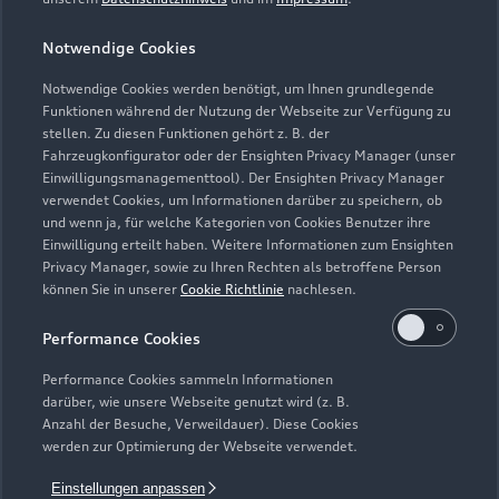
Notwendige Cookies
Schautag
Geschlossen
,
öffnet am
Freitag 08:00
Notwendige Cookies werden benötigt, um Ihnen grundlegende
Funktionen während der Nutzung der Webseite zur Verfügung zu
stellen. Zu diesen Funktionen gehört z. B. der
Fahrzeugkonfigurator oder der Ensighten Privacy Manager (unser
Einwilligungsmanagementtool). Der Ensighten Privacy Manager
Zurück nach oben
verwendet Cookies, um Informationen darüber zu speichern, ob
und wenn ja, für welche Kategorien von Cookies Benutzer ihre
Einwilligung erteilt haben. Weitere Informationen zum Ensighten
Modelle
Privacy Manager, sowie zu Ihren Rechten als betroffene Person
können Sie in unserer
Cookie Richtlinie
nachlesen.
Kaufen & leasen
Alle Modelle
Performance Cookies
Modelle vergleichen
Service & Zubehör
Performance Cookies sammeln Informationen
Neuwagensuche
darüber, wie unsere Webseite genutzt wird (z. B.
Elektromodelle
Anzahl der Besuche, Verweildauer). Diese Cookies
Gebrauchtwagensuche
Support
werden zur Optimierung der Webseite verwendet.
Saisonale Angebote
Plug-in-Hybride
Gebrauchtwagen
Einstellungen anpassen
Audi Services